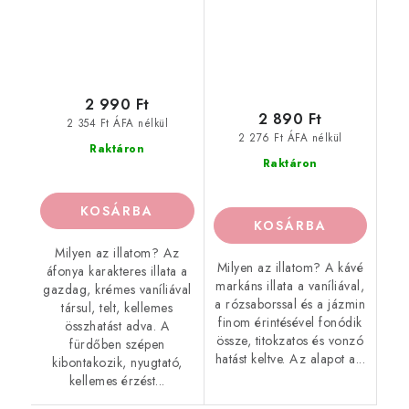
2 990 Ft
2 890 Ft
2 354 Ft ÁFA nélkül
2 276 Ft ÁFA nélkül
Raktáron
Raktáron
KOSÁRBA
KOSÁRBA
Milyen az illatom? Az
Milyen az illatom? A kávé
áfonya karakteres illata a
markáns illata a vaníliával,
gazdag, krémes vaníliával
a rózsaborssal és a jázmin
társul, telt, kellemes
finom érintésével fonódik
összhatást adva. A
össze, titokzatos és vonzó
fürdőben szépen
hatást keltve. Az alapot a...
kibontakozik, nyugtató,
kellemes érzést...