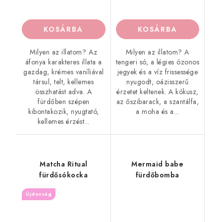
KOSÁRBA
KOSÁRBA
Milyen az illatom? Az
Milyen az illatom? A
áfonya karakteres illata a
tengeri só, a légies ózonos
gazdag, krémes vaníliával
jegyek és a víz frissessége
társul, telt, kellemes
nyugodt, oázisszerű
összhatást adva. A
érzetet keltenek. A kókusz,
fürdőben szépen
az őszibarack, a szantálfa,
kibontakozik, nyugtató,
a moha és a...
kellemes érzést...
Matcha Ritual
Mermaid babe
fürdősókocka
fürdőbomba
Újdonság