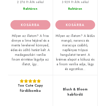
2 276 Ft ÁFA nélkül
3 929 Ft ÁFA nélkül
Raktáron
Raktáron
KOSÁRBA
KOSÁRBA
Milyen az illatom? A friss
Milyen az illatom? A lédús
dinnye a lime héjával és a
mangó, narancs és
menta leveleivel könnyed,
maracuja csábító,
édes és üdítő hatást kelt. A
napfényes trópusi
madagaszkári vanília
hangulatot teremt. A
finom érintése lágyítja az
krémes alapot a kókusz és
illatot, így...
a finom vanília adja, lágy
és egzotikus...
Too Cute Capy
Blush & Bloom
fürdőbomba
habfürdő