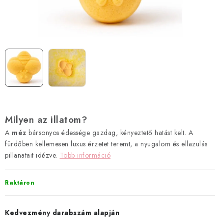
Hogyan vásárolj?
Általános szerződési feltételek
Blog
Visszatérítés és termékvisszaküldés
Ismerd meg a Bloombeet!
Milyen az illatom?
A
méz
bársonyos édessége gazdag, kényeztető hatást kelt. A
fürdőben kellemesen luxus érzetet teremt, a nyugalom és ellazulás
pillanatait idézve.
Több információ
Raktáron
Kedvezmény darabszám alapján