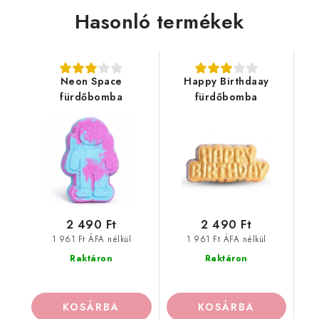
Hasonló termékek
Neon Space
Happy Birthdaay
fürdőbomba
fürdőbomba
2 490 Ft
2 490 Ft
1 961 Ft ÁFA nélkül
1 961 Ft ÁFA nélkül
Raktáron
Raktáron
KOSÁRBA
KOSÁRBA