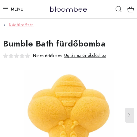
Ugrás
Keres
a
fő
tartalomhoz
Kádfürdőzés
KÁDFÜRDŐZÉS
Bumble Bath fürdőbomba
AJÁNDÉKCSOMAGOK
Ugrás az értékeléshez
Nincs értékelés
ZUHANYOZÁS
ILLATGYERTYÁK ÉS VIASZOK
GYEREKEKNEK
LIMITÁLT TERMÉKEK
LÉPJ VELÜNK KAPCSOLATBA