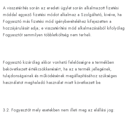
A visszatérítés során az eredeti ügylet során alkalmazott fizetési
móddal egyező fizetési módot alkalmaz a Szolgáltató, kivéve, ha
Fogyasztó más fizetési mód igénybevételéhez kifejezetten a
hozzájárulását adja; e visszatérítési mód alkalmazásából kifolyólag
Fogyasztót semmilyen többletköltség nem terheli.
Fogyasztó kizárólag akkor vonható felelősségre a termékben
bekövetkezett értékcsökkenésért, ha az a termék jellegének,
tulajdonságainak és működésének megállapításához szükséges
használatot meghaladó használat miatt következett be.
3.2. Fogyasztót mely esetekben nem illeti meg az elállási jog: