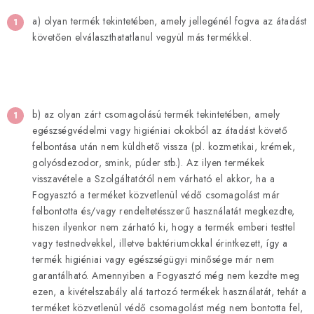
a) olyan termék tekintetében, amely jellegénél fogva az átadást
követően elválaszthatatlanul vegyül más termékkel.
b) az olyan zárt csomagolású termék tekintetében, amely
egészségvédelmi vagy higiéniai okokból az átadást követő
felbontása után nem küldhető vissza (pl. kozmetikai, krémek,
golyósdezodor, smink, púder stb.). Az ilyen termékek
visszavétele a Szolgáltatótól nem várható el akkor, ha a
Fogyasztó a terméket közvetlenül védő csomagolást már
felbontotta és/vagy rendeltetésszerű használatát megkezdte,
hiszen ilyenkor nem zárható ki, hogy a termék emberi testtel
vagy testnedvekkel, illetve baktériumokkal érintkezett, így a
termék higiéniai vagy egészségügyi minősége már nem
garantálható. Amennyiben a Fogyasztó még nem kezdte meg
ezen, a kivételszabály alá tartozó termékek használatát, tehát a
terméket közvetlenül védő csomagolást még nem bontotta fel,