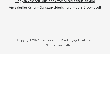
Hogyan vásárolj?
Általános szerződési feltételek
Blog
b
Visszatérítés és termékvisszaküldés
Ismerd meg a Bloombeet!
l
é
c
Copyright 2026
Bloombee.hu
. Minden jog fenntartva.
Shoptet készítette