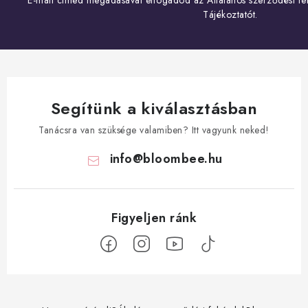
E-mail címed megadásával elfogadod az
Általános szerződési fel
Tájékoztatót
.
Segítünk a kiválasztásban
Tanácsra van szüksége valamiben? Itt vagyunk neked!
info
@
bloombee.hu
L
á