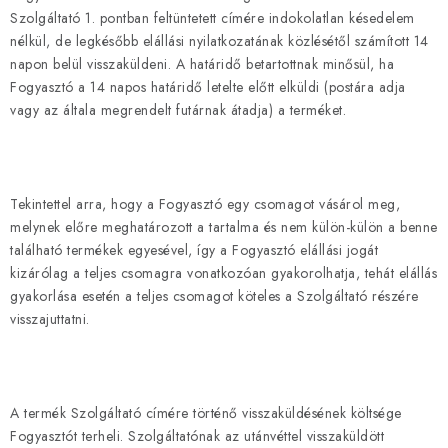
Szolgáltató 1. pontban feltüntetett címére indokolatlan késedelem
nélkül, de legkésőbb elállási nyilatkozatának közlésétől számított 14
napon belül visszaküldeni. A határidő betartottnak minősül, ha
Fogyasztó a 14 napos határidő letelte előtt elküldi (postára adja
vagy az általa megrendelt futárnak átadja) a terméket.
Tekintettel arra, hogy a Fogyasztó egy csomagot vásárol meg,
melynek előre meghatározott a tartalma és nem külön-külön a benne
található termékek egyesével, így a Fogyasztó elállási jogát
kizárólag a teljes csomagra vonatkozóan gyakorolhatja, tehát elállás
gyakorlása esetén a teljes csomagot köteles a Szolgáltató részére
visszajuttatni.
A termék Szolgáltató címére történő visszaküldésének költsége
Fogyasztót terheli. Szolgáltatónak az utánvéttel visszaküldött