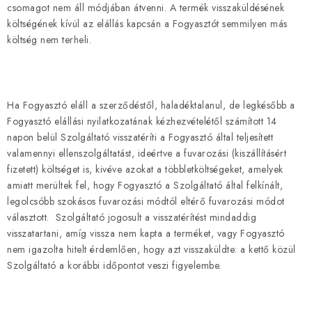
csomagot nem áll módjában átvenni. A termék visszaküldésének
költségének kívül az elállás kapcsán a Fogyasztót semmilyen más
költség nem terheli.
Ha Fogyasztó eláll a szerződéstől, haladéktalanul, de legkésőbb a
Fogyasztó elállási nyilatkozatának kézhezvételétől számított 14
napon belül Szolgáltató visszatéríti a Fogyasztó által teljesített
valamennyi ellenszolgáltatást, ideértve a fuvarozási (kiszállításért
fizetett) költséget is, kivéve azokat a többletköltségeket, amelyek
amiatt merültek fel, hogy Fogyasztó a Szolgáltató által felkínált,
legolcsóbb szokásos fuvarozási módtól eltérő fuvarozási módot
választott. Szolgáltató jogosult a visszatérítést mindaddig
visszatartani, amíg vissza nem kapta a terméket, vagy Fogyasztó
nem igazolta hitelt érdemlően, hogy azt visszaküldte: a kettő közül
Szolgáltató a korábbi időpontot veszi figyelembe.