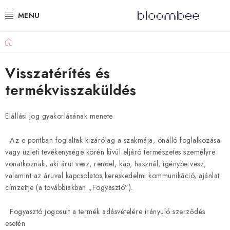
Ugrás
a
fő
tartalomhoz
Kezdőlap
KÁDFÜRDŐZÉS
Visszatérítés és
AJÁNDÉKCSOMAGOK
termékvisszaküldés
ZUHANYOZÁS
Elállási jog gyakorlásának menete
ILLATGYERTYÁK ÉS VIASZOK
Az e pontban foglaltak kizárólag a szakmája, önálló foglalkozása
GYEREKEKNEK
vagy üzleti tevékenysége körén kívül eljáró természetes személyre
vonatkoznak, aki árut vesz, rendel, kap, használ, igénybe vesz,
valamint az áruval kapcsolatos kereskedelmi kommunikáció, ajánlat
LIMITÁLT TERMÉKEK
címzettje (a továbbiakban „Fogyasztó”).
LÉPJ VELÜNK KAPCSOLATBA
Fogyasztó jogosult a termék adásvételére irányuló szerződés
esetén