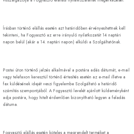
visszaigazolja a Fogyasztó elállási nyilatkozatának megérkezését.
Írásban történő elállás esetén azt határidőben érvényesítettnek kell
tekinteni, ha Fogyasztó az erre irányuló nyilatkozatát 14 naptári
napon belül (akár a 14. naptári napon) elküldi a Szolgáltatónak.
Postai úton történő jelzés alkalmával a postára adás dátumát, e-mail
vagy telefaxon keresztül történő értesítés esetén az e-mail illetve a
fax küldésének idejét veszi figyelembe Szolgáltató a határidő
számítás szempontjából. A Fogyasztó levelét ajánlott küldeményként
adja postára, hogy hitelt érdemlően bizonyítható legyen a feladás
dátuma.
Fogyasztó elállás esetén köteles a megrendelt terméket a