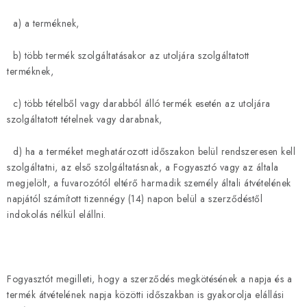
Hogyan vásárolj?
Általános szerződési feltételek
Blog
Vissza
a) a terméknek,
Ismerd meg a Bloombeet!
b) több termék szolgáltatásakor az utoljára szolgáltatott
terméknek,
c) több tételből vagy darabból álló termék esetén az utoljára
szolgáltatott tételnek vagy darabnak,
d) ha a terméket meghatározott időszakon belül rendszeresen kell
szolgáltatni, az első szolgáltatásnak, a Fogyasztó vagy az általa
megjelölt, a fuvarozótól eltérő harmadik személy általi átvételének
napjától számított tizennégy (14) napon belül a szerződéstől
indokolás nélkül elállni.
Fogyasztót megilleti, hogy a szerződés megkötésének a napja és a
termék átvételének napja közötti időszakban is gyakorolja elállási