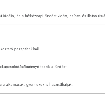
deális, és a hétköznapi fürdést vidám, színes és illatos rituá
koztató pezsgést kínál.
 kikapcsolódásélménnyé teszik a fürdést.
ra alkalmasak, gyermekek is használhatják.