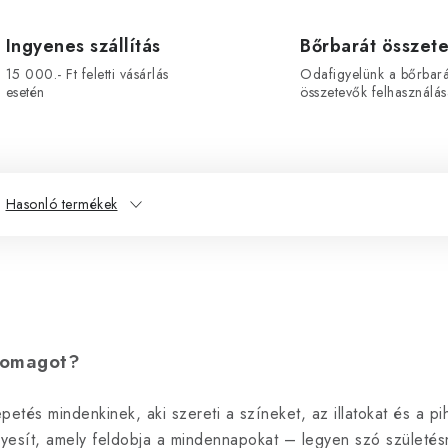
Ingyenes szállítás
Bőrbarát összet
15 000.- Ft feletti vásárlás
Odafigyelünk a bőrbará
esetén
összetevők felhasználás
Hasonló termékek
csomagot?
s mindenkinek, aki szereti a színeket, az illatokat és a pih
gyesít, amely feldobja a mindennapokat – legyen szó születés