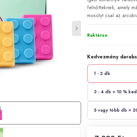
felnőtteknek, amely má
mosolyt csal az arcokr
Raktáron
Kedvezmény darabs
1 - 2 db
3 - 4 db = 10 % ke
5 vagy több db = 