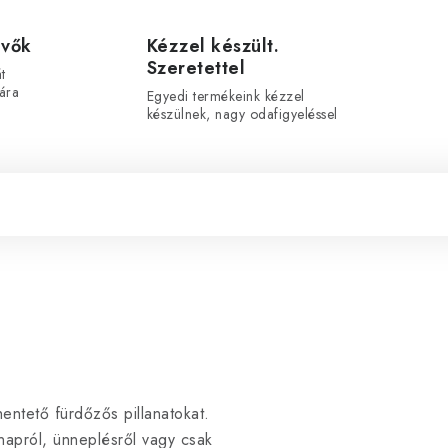
evők
Kézzel készült.
Szeretettel
t
ára
Egyedi termékeink kézzel
készülnek, nagy odafigyeléssel
entető fürdőzős pillanatokat.
napról, ünneplésről vagy csak