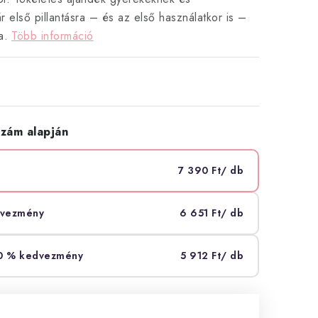
r első pillantásra – és az első használatkor is –
a.
Több információ
zám alapján
7 390 Ft
/ db
dvezmény
6 651 Ft
/ db
20 % kedvezmény
5 912 Ft
/ db