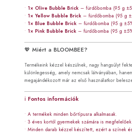
•
1× Olive Bubble Brick
– fürdőbomba (95 g ±
•
1× Yellow Bubble Brick
– fürdőbomba (95 g 
•
1× Blue Bubble Brick
– fürdőbomba (95 g ±5
•
1× Pink Bubble Brick
– fürdőbomba (95 g ±5
💖
Miért a BLOOMBEE?
Termékeink kézzel készülnek, nagy hangsúlyt fekt
különlegesség, amely nemcsak látványában, hanem i
megajándékozott már az első használatkor belesz
ℹ️
Fontos információk
• A termékek minden bőrtípusra alkalmasak.
• 3 éves kortól gyermekek számára is megfelelőek
• Minden darab kézzel készített, ezért a színek é