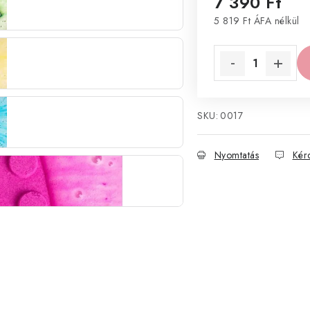
7 390 Ft
5 819 Ft ÁFA nélkül
Egységár:
SKU:
0017
Nyomtatás
Kér