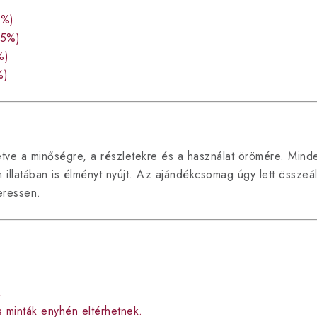
5%)
±5%)
%)
%)
etve a minőségre, a részletekre és a használat örömére. Min
llatában is élményt nyújt. Az ajándékcsomag úgy lett összeál
eressen.
.
s minták enyhén eltérhetnek.