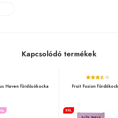
Kapcsolódó termékek
rus Haven fürdősókocka
Fruit Fusion fürdőkoc
ság
XXL