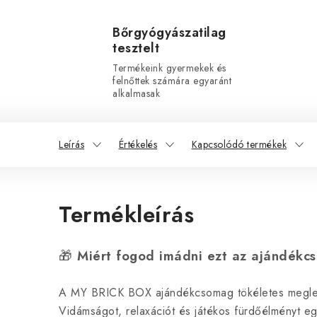
Bőrgyógyászatilag
tesztelt
Termékeink gyermekek és
felnőttek számára egyaránt
alkalmasak
Leírás
Értékelés
Kapcsolódó termékek
Termékleírás
🎁
Miért fogod imádni ezt az ajándék
A MY BRICK BOX ajándékcsomag tökéletes meglepeté
Vidámságot, relaxációt és játékos fürdőélményt e