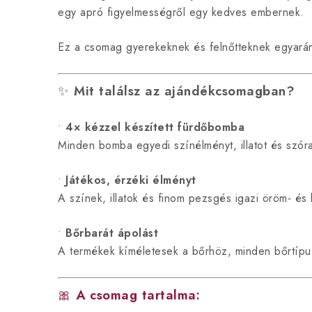
egy apró figyelmességről egy kedves embernek.
Ez a csomag gyerekeknek és felnőtteknek egyaránt i
✨
Mit találsz az ajándékcsomagban?
•
4× kézzel készített fürdőbomba
Minden bomba egyedi színélményt, illatot és szóra
•
Játékos, érzéki élményt
A színek, illatok és finom pezsgés igazi öröm- és
•
Bőrbarát ápolást
A termékek kíméletesek a bőrhöz, minden bőrtípus
🎀
A csomag tartalma: