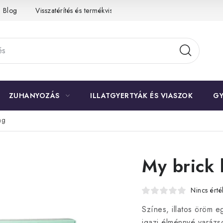
Blog
Visszatérítés és termékvisszaküldés
Ismerd meg a Bloo
ZUHANYOZÁS
ILLATGYERTYÁK ÉS VIASZOK
GY
ag
My brick
Nincs érté
Színes, illatos öröm 
igazi élménnyé varázs