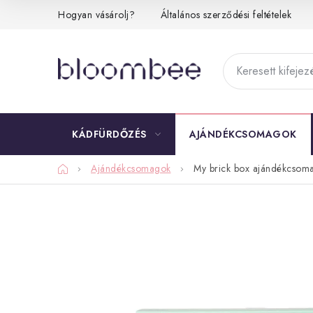
Ugrás
Hogyan vásárolj?
Általános szerződési feltételek
a
fő
tartalomhoz
KÁDFÜRDŐZÉS
AJÁNDÉKCSOMAGOK
Kezdőlap
Ajándékcsomagok
My brick box ajándékcsom