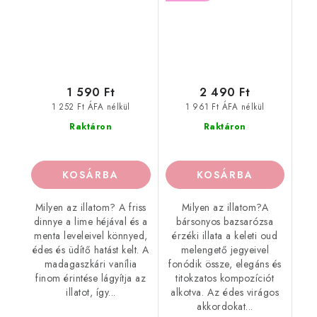
1 590 Ft
2 490 Ft
1 252 Ft ÁFA nélkül
1 961 Ft ÁFA nélkül
Raktáron
Raktáron
KOSÁRBA
KOSÁRBA
Milyen az illatom? A friss
Milyen az illatom?A
dinnye a lime héjával és a
bársonyos bazsarózsa
menta leveleivel könnyed,
érzéki illata a keleti oud
édes és üdítő hatást kelt. A
melengető jegyeivel
madagaszkári vanília
fonódik össze, elegáns és
finom érintése lágyítja az
titokzatos kompozíciót
illatot, így...
alkotva. Az édes virágos
akkordokat...