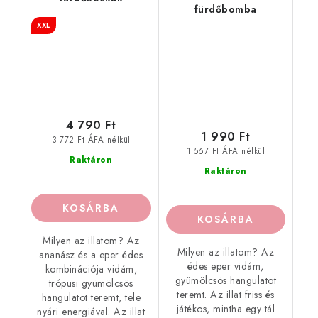
fürdőbomba
XXL
4 790 Ft
1 990 Ft
3 772 Ft ÁFA nélkül
1 567 Ft ÁFA nélkül
Raktáron
Raktáron
KOSÁRBA
KOSÁRBA
Milyen az illatom? Az
Milyen az illatom? Az
ananász és a eper édes
édes eper vidám,
kombinációja vidám,
gyümölcsös hangulatot
trópusi gyümölcsös
teremt. Az illat friss és
hangulatot teremt, tele
játékos, mintha egy tál
nyári energiával. Az illat