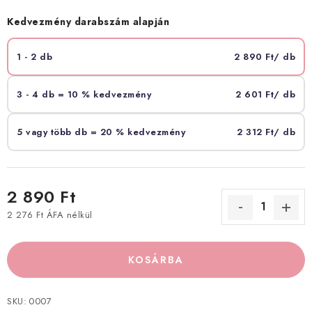
Kedvezmény darabszám alapján
1 - 2 db
2 890 Ft
/ db
3 - 4 db = 10 % kedvezmény
2 601 Ft
/ db
5 vagy több db = 20 % kedvezmény
2 312 Ft
/ db
2 890 Ft
2 276 Ft ÁFA nélkül
Egységár:
KOSÁRBA
SKU:
0007