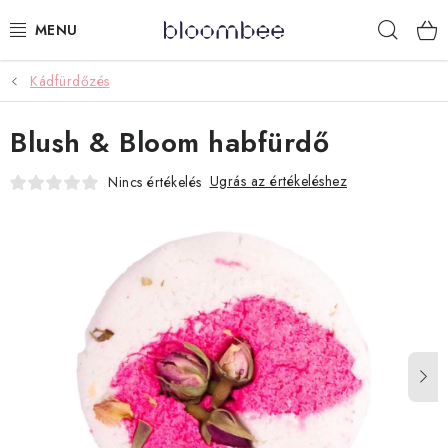
Ugrás
Keres
a
fő
tartalomhoz
Kádfürdőzés
KÁDFÜRDŐZÉS
Blush & Bloom habfürdő
AJÁNDÉKCSOMAGOK
Ugrás az értékeléshez
Nincs értékelés
ZUHANYOZÁS
ILLATGYERTYÁK ÉS VIASZOK
GYEREKEKNEK
LIMITÁLT TERMÉKEK
LÉPJ VELÜNK KAPCSOLATBA