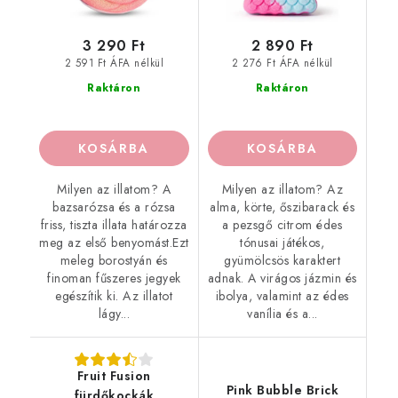
3 290 Ft
2 890 Ft
2 591 Ft ÁFA nélkül
2 276 Ft ÁFA nélkül
Raktáron
Raktáron
KOSÁRBA
KOSÁRBA
Milyen az illatom? A
Milyen az illatom? Az
bazsarózsa és a rózsa
alma, körte, őszibarack és
friss, tiszta illata határozza
a pezsgő citrom édes
meg az első benyomást.Ezt
tónusai játékos,
meleg borostyán és
gyümölcsös karaktert
finoman fűszeres jegyek
adnak. A virágos jázmin és
egészítik ki. Az illatot
ibolya, valamint az édes
lágy...
vanília és a...
Fruit Fusion
Pink Bubble Brick
fürdőkockák