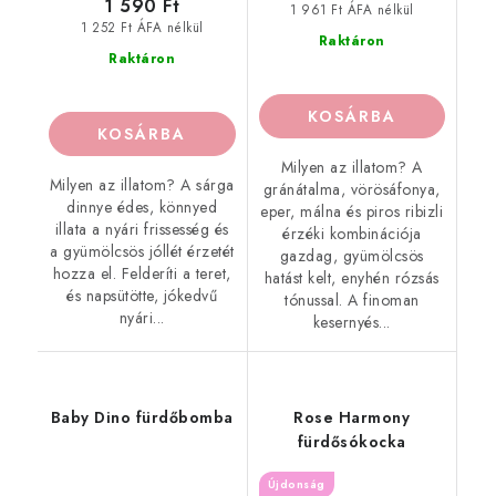
1 590 Ft
1 961 Ft ÁFA nélkül
1 252 Ft ÁFA nélkül
Raktáron
Raktáron
KOSÁRBA
KOSÁRBA
Milyen az illatom? A
Milyen az illatom? A sárga
gránátalma, vörösáfonya,
dinnye édes, könnyed
eper, málna és piros ribizli
illata a nyári frissesség és
érzéki kombinációja
a gyümölcsös jóllét érzetét
gazdag, gyümölcsös
hozza el. Felderíti a teret,
hatást kelt, enyhén rózsás
és napsütötte, jókedvű
tónussal. A finoman
nyári...
kesernyés...
Baby Dino fürdőbomba
Rose Harmony
fürdősókocka
Újdonság