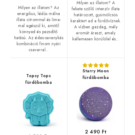
Milyen az illatom? A
Milyen az illatom? Az
fekete szőlő intenzív illata
energikus, lédús málna
határozott, gyümölcsös
illata citrommal és lime-
karaktert ad a fürdővíznek.
mal egészül ki, amitől
A vízben gazdag, mély
könnyed és pezsdítő
aromát áraszt, amely
hatású. Az édes-savanykás
kellemesen körülölel és...
kombináció finom nyári
csavarral...
Starry Moon
Topsy Tops
fürdőbomba
fürdőbomba
2 490 Ft