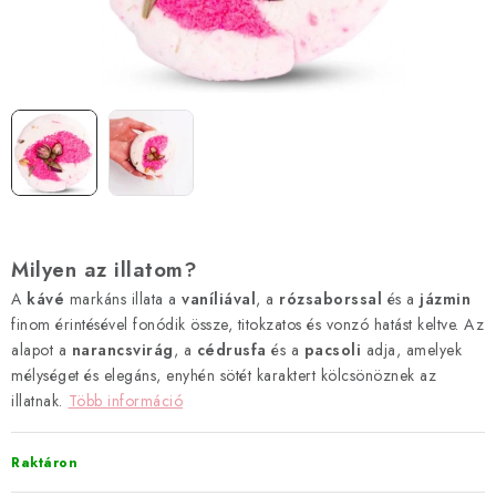
Hogyan vásárolj?
Általános szerződési feltételek
Blog
Visszatérítés és termékvisszaküldés
Ismerd meg a Bloombeet!
Milyen az illatom?
A
kávé
markáns illata a
vaníliával
, a
rózsaborssal
és a
jázmin
finom érintésével fonódik össze, titokzatos és vonzó hatást keltve. Az
alapot a
narancsvirág
, a
cédrusfa
és a
pacsoli
adja, amelyek
mélységet és elegáns, enyhén sötét karaktert kölcsönöznek az
illatnak.
Több információ
Raktáron