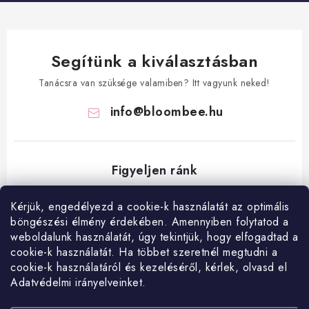
Segítünk a kiválasztásban
Tanácsra van szüksége valamiben? Itt vagyunk neked!
info
@
bloombee.hu
Kérjük, engedélyezd a cookie-k használatát az optimális
böngészési élmény érdekében. Amennyiben folytatod a
L
weboldalunk használatát, úgy tekintjük, hogy elfogadtad a
á
cookie-k használatát. Ha többet szeretnél megtudni a
Hogyan vásárolj?
Általános szerződési feltételek
Blog
cookie-k használatáról és kezeléséről, kérlek, olvasd el
b
Adatvédelmi irányelveinket.
Visszatérítés és termékvisszaküldés
Ismerd meg a Bloombeet!
l