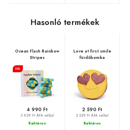
Hasonló termékek
Ocean Flash Rainbow
Love at first smile
Stripes
fürdőbomba
XXL
4 990 Ft
2 590 Ft
3 929 Ft ÁFA nélkül
2 039 Ft ÁFA nélkül
Raktáron
Raktáron