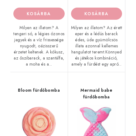
KOSÁRBA
KOSÁRBA
Milyen az illatom? A
Milyen az illatom? Az érett
tengeri só, a légies ózonos
eper és a lédús barack
jegyek és a víz frissessége
édes, üde gyümölcsös
nyugodt, oázisszerű
illata azonnal kellemes
érzetet keltenek. A kókusz,
hangulatot teremt.Könnyed
az őszibarack, a szantálfa,
és játékos kombináció,
a moha és a...
amely a fürdést egy apró...
Bloom fürdőbomba
Mermaid babe
fürdőbomba