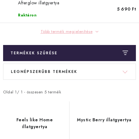
Hogyan vásárolj?
Általános szerződési feltételek
Blog
Afterglow illatgyertya
5 690 Ft
Visszatérítés és termékvisszaküldés
Ismerd meg a Bloombeet!
Raktáron
Több termék megjelenítése
TERMÉKEK SZŰRÉSE
T
T
LEGNÉPSZERŰBB TERMÉKEK
e
e
r
r
m
m
Oldal
1
/
1
- összesen
5
termék
é
é
k
k
e
e
Feels like Home
Mystic Berry illatgyertya
k
k
illatgyertya
l
r