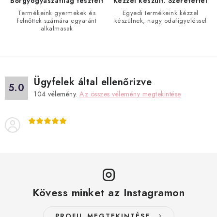
Bőrgyógyászatilag tesztelt
Kézzel készült. Szeretettel
i
Termékeink gyermekek és
Egyedi termékeink kézzel
felnőttek számára egyaránt
készülnek, nagy odafigyeléssel
r
alkalmasak
á
n
y
í
Ügyfelek által ellenőrizve
t
5.0
104
vélemény.
Az összes vélemény megtekintése
á
s
e
l
e
m
e
i
Kövess minket az Instagramon
PROFIL MEGTEKINTÉSE