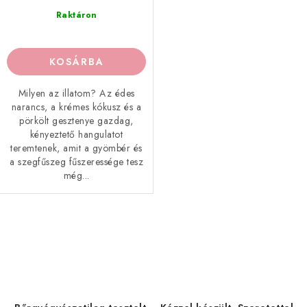
Raktáron
KOSÁRBA
Milyen az illatom? Az édes
narancs, a krémes kókusz és a
pörkölt gesztenye gazdag,
kényeztető hangulatot
teremtenek, amit a gyömbér és
a szegfűszeg fűszeressége tesz
még...
L
i
s
t
a