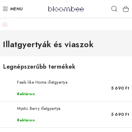
Ugrás
Keres
a
fő
tartalomhoz
Kezdőlap
KÁDFÜRDŐZÉS
AJÁNDÉKCSOMAGOK
Illatgyertyák és viaszok
ZUHANYOZÁS
Legnépszerűbb termékek
ILLATGYERTYÁK ÉS VIASZOK
Feels like Home illatgyertya
GYEREKEKNEK
5 690 Ft
Raktáron
LIMITÁLT TERMÉKEK
Mystic Berry illatgyertya
5 690 Ft
LÉPJ VELÜNK KAPCSOLATBA
Raktáron