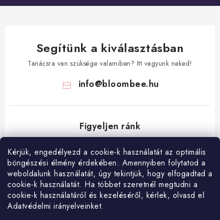
Segítünk a kiválasztásban
Tanácsra van szüksége valamiben? Itt vagyunk neked!
info
@
bloombee.hu
Kérjük, engedélyezd a cookie-k használatát az optimális
böngészési élmény érdekében. Amennyiben folytatod a
L
weboldalunk használatát, úgy tekintjük, hogy elfogadtad a
á
cookie-k használatát. Ha többet szeretnél megtudni a
Hogyan vásárolj?
Általános szerződési feltételek
Blog
cookie-k használatáról és kezeléséről, kérlek, olvasd el
b
Adatvédelmi irányelveinket.
Visszatérítés és termékvisszaküldés
Ismerd meg a Bloombeet!
l