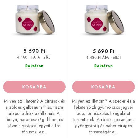
i
e
s
n
t
d
á
e
j
z
a
é
5 690 Ft
5 690 Ft
s
4 480 Ft ÁFA nélkül
4 480 Ft ÁFA nélkül
e
Raktáron
Raktáron
KOSÁRBA
KOSÁRBA
Milyen az illatom? A citrusok és
Milyen az illatom? A szeder és a
a zöldes galbanum friss, tiszta
feketeribizli gyümölcsös jegyei
alapot adnak az illatnak. A
üde, természetes hangulatot
ibolya, narancsvirág, liliom és
teremtenek. A rózsa, geránium,
jázmin virágos jegyeit a fás
gyöngyvirág és babér virágos
tónusok, az...
frissességét a...