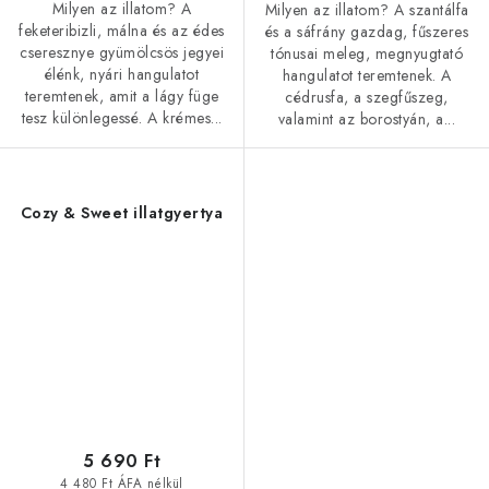
Milyen az illatom? A
Milyen az illatom? A szantálfa
feketeribizli, málna és az édes
és a sáfrány gazdag, fűszeres
cseresznye gyümölcsös jegyei
tónusai meleg, megnyugtató
élénk, nyári hangulatot
hangulatot teremtenek. A
teremtenek, amit a lágy füge
cédrusfa, a szegfűszeg,
tesz különlegessé. A krémes...
valamint az borostyán, a...
Cozy & Sweet illatgyertya
5 690 Ft
4 480 Ft ÁFA nélkül