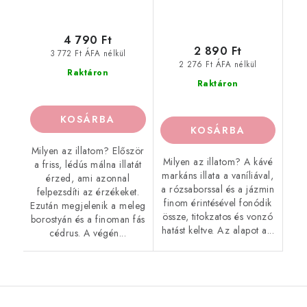
4 790 Ft
2 890 Ft
3 772 Ft ÁFA nélkül
2 276 Ft ÁFA nélkül
Raktáron
Raktáron
KOSÁRBA
KOSÁRBA
Milyen az illatom? Először
Milyen az illatom? A kávé
a friss, lédús málna illatát
markáns illata a vaníliával,
érzed, ami azonnal
a rózsaborssal és a jázmin
felpezsdíti az érzékeket.
finom érintésével fonódik
Ezután megjelenik a meleg
össze, titokzatos és vonzó
borostyán és a finoman fás
hatást keltve. Az alapot a...
cédrus. A végén...