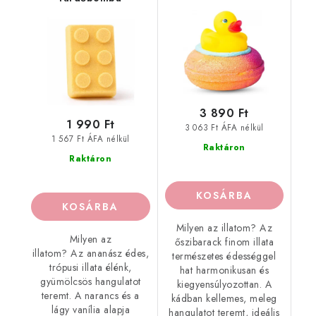
3 890 Ft
1 990 Ft
3 063 Ft ÁFA nélkül
1 567 Ft ÁFA nélkül
Raktáron
Raktáron
KOSÁRBA
KOSÁRBA
Milyen az illatom? Az
Milyen az
őszibarack finom illata
illatom? Az ananász édes,
természetes édességgel
trópusi illata élénk,
hat harmonikusan és
gyümölcsös hangulatot
kiegyensúlyozottan. A
teremt. A narancs és a
kádban kellemes, meleg
lágy vanília alapja
hangulatot teremt, ideális