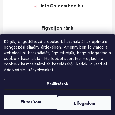
info
@
bloombee.hu
Kérjük, engedélyezd a cookie-k használatát az optimális
böngészési élmény érdekében. Amennyiben folytatod a
L
weboldalunk használatát, úgy tekintjük, hogy elfogadtad a
á
cookie-k használatát. Ha többet szeretnél megtudni a
Hogyan vásárolj?
Általános szerződési feltételek
Blog
cookie-k használatáról és kezeléséről, kérlek, olvasd el
b
Visszatérítés és termékvisszaküldés
Ismerd meg a Bloombeet!
Adatvédelmi irányelveinket.
l
é
Beállítások
c
Elutasítom
Elfogadom
Copyright 2026
Bloombee.hu
. Minden jog fenntartva.
Shoptet készítette