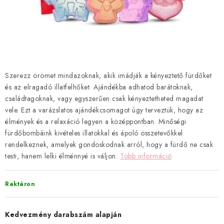
Hogyan vásárolj?
Általános szerződési feltételek
Blog
Visszatérítés és termékvisszaküldés
Ismerd meg a Bloombeet!
Szerezz örömet mindazoknak, akik imádják a kényeztető fürdőket
és az elragadó illatfelhőket. Ajándékba adhatod barátoknak,
családtagoknak, vagy egyszerűen csak kényeztetheted magadat
vele. Ezt a varázslatos ajándékcsomagot úgy terveztük, hogy az
élmények és a relaxáció legyen a középpontban. Minőségi
fürdőbombáink kivételes illatokkal és ápoló összetevőkkel
rendelkeznek, amelyek gondoskodnak arról, hogy a fürdő ne csak
testi, hanem lelki élménnyé is váljon.
Több információ
Raktáron
Kedvezmény darabszám alapján