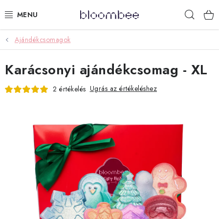
Ugrás
Keres
a
fő
tartalomhoz
Ajándékcsomagok
KÁDFÜRDŐZÉS
Karácsonyi ajándékcsomag - XL
AJÁNDÉKCSOMAGOK
Ugrás az értékeléshez
2 értékelés
ZUHANYOZÁS
ILLATGYERTYÁK ÉS VIASZOK
GYEREKEKNEK
LIMITÁLT TERMÉKEK
LÉPJ VELÜNK KAPCSOLATBA