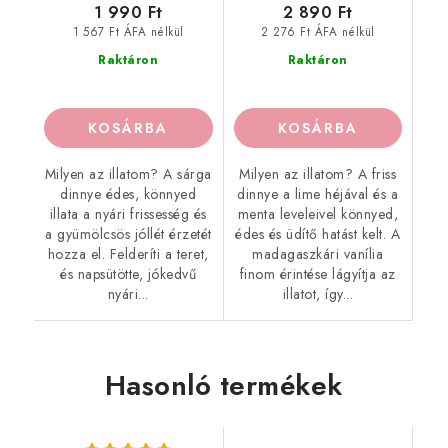
1 990 Ft
2 890 Ft
1 567 Ft ÁFA nélkül
2 276 Ft ÁFA nélkül
Raktáron
Raktáron
KOSÁRBA
KOSÁRBA
Milyen az illatom? A sárga
Milyen az illatom? A friss
dinnye édes, könnyed
dinnye a lime héjával és a
illata a nyári frissesség és
menta leveleivel könnyed,
a gyümölcsös jóllét érzetét
édes és üdítő hatást kelt. A
hozza el. Felderíti a teret,
madagaszkári vanília
és napsütötte, jókedvű
finom érintése lágyítja az
nyári...
illatot, így...
Hasonló termékek