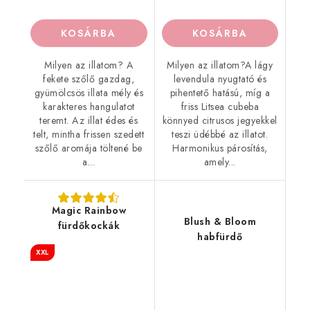
KOSÁRBA
KOSÁRBA
Milyen az illatom? A
Milyen az illatom?A lágy
fekete szőlő gazdag,
levendula nyugtató és
gyümölcsös illata mély és
pihentető hatású, míg a
karakteres hangulatot
friss Litsea cubeba
teremt. Az illat édes és
könnyed citrusos jegyekkel
telt, mintha frissen szedett
teszi üdébbé az illatot.
szőlő aromája töltené be
Harmonikus párosítás,
a...
amely...
Magic Rainbow
Blush & Bloom
fürdőkockák
habfürdő
XXL