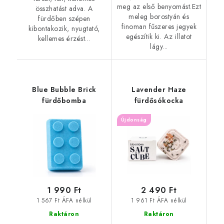
meg az első benyomást.Ezt
összhatást adva. A
meleg borostyán és
fürdőben szépen
finoman fűszeres jegyek
kibontakozik, nyugtató,
egészítik ki. Az illatot
kellemes érzést...
lágy...
Blue Bubble Brick
Lavender Haze
fürdőbomba
fürdősókocka
Újdonság
1 990 Ft
2 490 Ft
1 567 Ft ÁFA nélkül
1 961 Ft ÁFA nélkül
Raktáron
Raktáron