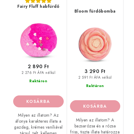
Fairy Fluff habfürdő
Bloom fürdőbomba
2 890 Ft
3 290 Ft
2 276 Ft ÁFA nélkül
2 591 Ft ÁFA nélkül
Raktáron
Raktáron
KOSÁRBA
KOSÁRBA
Milyen az illatom? Az
Milyen az illatom? A
áfonya karakteres illata a
bazsarózsa és a rózsa
gazdag, krémes vaníliával
friss, tiszta illata határozza
társul, telt, kellemes