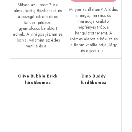
Milyen az illatom? Az
Milyen az illatom? A lédús
alma, körte, őszibarack és
mangó, narancs és
a pezsgő citrom édes
maracuja csábító,
tónusai játékos,
napfényes trópusi
gyümölcsös karaktert
hangulatot teremt. A
adnak. A virágos jázmin és
krémes alapot a kókusz és
ibolya, valamint az édes
a finom vanília adja, lágy
vanília és a...
és egzotikus...
Olive Bubble Brick
Dino Buddy
fürdőbomba
fürdőbomba