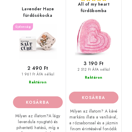
All of my heart
Lavender Haze
fürdőbomba
fürdősókocka
Újdonság
3 190 Ft
2 490 Ft
2 512 Ft ÁFA nélkül
1 961 Ft ÁFA nélkül
Raktáron
Raktáron
KOSÁRBA
KOSÁRBA
Milyen az illatom? A kávé
Milyen az illatom?A lágy
markáns illata a vaníliával,
levendula nyugtató és
a rózsaborssal és a jázmin
pihentető hatású, míg a
finom érintésével fonódik