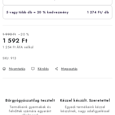
5 vagy több db = 20 % kedvezmény
1 274 Ft
/ db
1 990 Ft
–20 %
1 592 Ft
1 254 Ft ÁFA nélkül
Egységár:
SKU:
913
Nyomtatás
Kérdés
Megosztás
Bőrgyógyászatilag tesztelt
Kézzel készült. Szeretettel
Termékeink gyermekek és
Egyedi termékeink kézzel
felnőttek számára egyaránt
készülnek, nagy odafigyeléssel