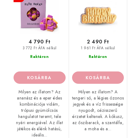
4 790 Ft
2 490 Ft
3 772 Ft ÁFA nélkül
1 961 Ft ÁFA nélkül
Raktáron
Raktáron
KOSÁRBA
KOSÁRBA
Milyen az illatom? Az
Milyen az illatom? A
ananász és a eper édes
tengeri só, a légies ózonos
kombinációja vidám,
jegyek és a víz frissessége
trópusi gyümölcsös
nyugodt, oázisszerű
hangulatot teremt, tele
érzetet keltenek. A kókusz,
nyári energiával. Az illat
az őszibarack, a szantálfa,
játékos és élénk hatású,
a moha és a...
ideális...