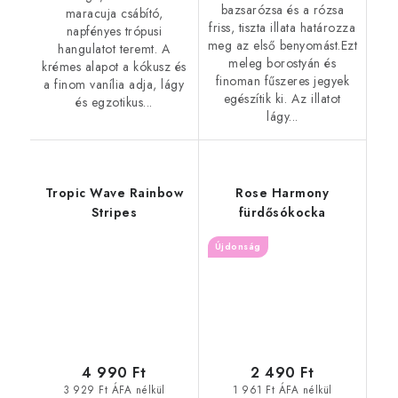
bazsarózsa és a rózsa
maracuja csábító,
friss, tiszta illata határozza
napfényes trópusi
meg az első benyomást.Ezt
hangulatot teremt. A
meleg borostyán és
krémes alapot a kókusz és
finoman fűszeres jegyek
a finom vanília adja, lágy
egészítik ki. Az illatot
és egzotikus...
lágy...
Tropic Wave Rainbow
Rose Harmony
Stripes
fürdősókocka
Újdonság
4 990 Ft
2 490 Ft
3 929 Ft ÁFA nélkül
1 961 Ft ÁFA nélkül