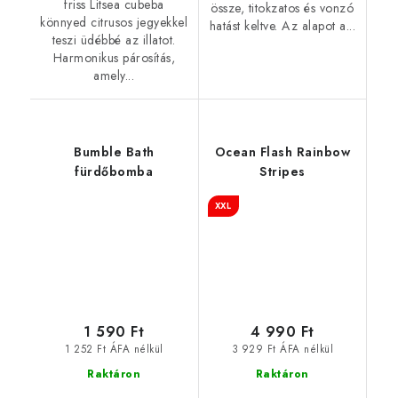
friss Litsea cubeba
össze, titokzatos és vonzó
könnyed citrusos jegyekkel
hatást keltve. Az alapot a...
teszi üdébbé az illatot.
Harmonikus párosítás,
amely...
Bumble Bath
Ocean Flash Rainbow
fürdőbomba
Stripes
XXL
1 590 Ft
4 990 Ft
1 252 Ft ÁFA nélkül
3 929 Ft ÁFA nélkül
Raktáron
Raktáron