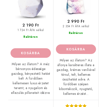
2 990 Ft
2 190 Ft
2 354 Ft ÁFA nélkül
1 724 Ft ÁFA nélkül
Raktáron
Raktáron
KOSÁRBA
KOSÁRBA
Milyen az illatom? Az
Milyen az illatom? A méz
áfonya karakteres illata a
bársonyos édessége
gazdag, krémes vaníliával
gazdag, kényeztető hatást
társul, telt, kellemes
kelt. A fürdőben
összhatást adva. A
kellemesen luxus érzetet
fürdőben szépen
teremt, a nyugalom és
kibontakozik, nyugtató,
ellazulás pillanatait idézve.
kellemes érzést...