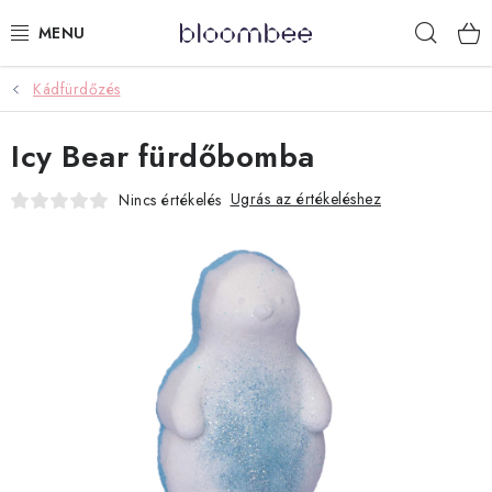
Ugrás
Keres
a
fő
tartalomhoz
Kádfürdőzés
KÁDFÜRDŐZÉS
Icy Bear fürdőbomba
AJÁNDÉKCSOMAGOK
Ugrás az értékeléshez
Nincs értékelés
ZUHANYOZÁS
ILLATGYERTYÁK ÉS VIASZOK
GYEREKEKNEK
LIMITÁLT TERMÉKEK
LÉPJ VELÜNK KAPCSOLATBA