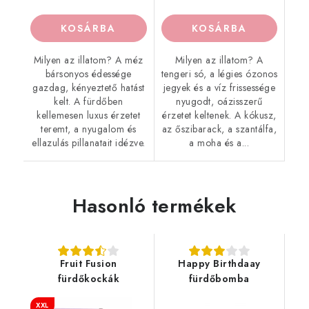
KOSÁRBA
KOSÁRBA
Milyen az illatom? A méz
Milyen az illatom? A
bársonyos édessége
tengeri só, a légies ózonos
gazdag, kényeztető hatást
jegyek és a víz frissessége
kelt. A fürdőben
nyugodt, oázisszerű
kellemesen luxus érzetet
érzetet keltenek. A kókusz,
teremt, a nyugalom és
az őszibarack, a szantálfa,
ellazulás pillanatait idézve.
a moha és a...
Hasonló termékek
Fruit Fusion
Happy Birthdaay
fürdőkockák
fürdőbomba
XXL