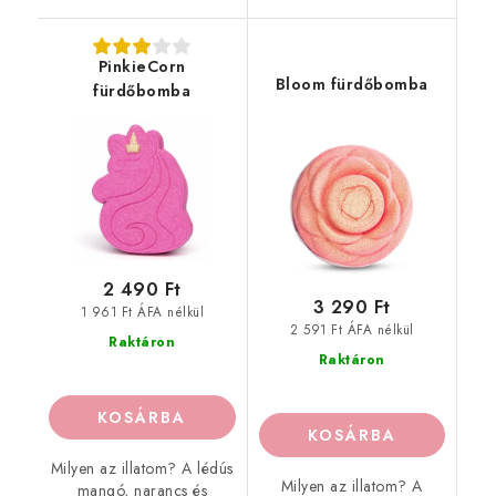
PinkieCorn
Bloom fürdőbomba
fürdőbomba
2 490 Ft
3 290 Ft
1 961 Ft ÁFA nélkül
2 591 Ft ÁFA nélkül
Raktáron
Raktáron
KOSÁRBA
KOSÁRBA
Milyen az illatom? A lédús
Milyen az illatom? A
mangó, narancs és