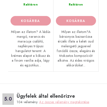
Raktáron
Raktáron
KOSÁRBA
KOSÁRBA
Milyen az illatom? A lédús
Milyen az illatom?A
mangó, narancs és
bársonyos bazsarózsa
maracuja csábító,
érzéki illata a keleti oud
napfényes trópusi
melengető jegyeivel
hangulatot teremt. A
fonódik össze, elegáns és
krémes alapot a kókusz és
titokzatos kompozíciót
a finom vanília adja, lágy
alkotva. Az édes virágos
és egzotikus...
akkordokat...
Ügyfelek által ellenőrizve
5.0
104
vélemény.
Az összes vélemény megtekintése