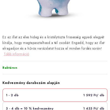
Hogyan vásárolj?
Általános szerződési feltételek
Blog
Visszatérítés és termékvisszaküldés
Ismerd meg a Bloombeet!
Ez az illat az éles hideg és a kristálytiszta frissesség egyedi elegyét
kínálja, hogy megtapasztalhasd a tél csodáit. Engedd, hogy az illat
elragadjon és a hűvös varázslatot hozza el minden fürdés során!
Több információ
Raktáron
Kedvezmény darabszám alapján
1 - 2 db
1 592 Ft
/ db
3 - 4 db = 10 % kedvezmény
1 433 Ft
/ db