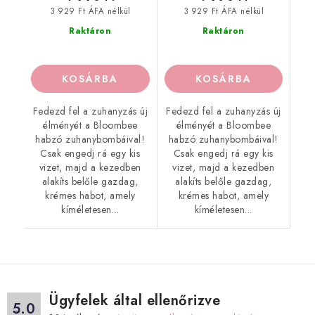
3 929 Ft ÁFA nélkül
3 929 Ft ÁFA nélkül
Raktáron
Raktáron
KOSÁRBA
KOSÁRBA
Fedezd fel a zuhanyzás új
Fedezd fel a zuhanyzás új
élményét a Bloombee
élményét a Bloombee
habzó zuhanybombáival!
habzó zuhanybombáival!
Csak engedj rá egy kis
Csak engedj rá egy kis
vizet, majd a kezedben
vizet, majd a kezedben
alakíts belőle gazdag,
alakíts belőle gazdag,
krémes habot, amely
krémes habot, amely
kíméletesen...
kíméletesen...
Ügyfelek által ellenőrizve
5.0