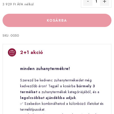
3 929 Ft ÁFA nélkül
Egységár:
KOSÁRBA
SKU:
0050
2+1 akció
minden zuhanytermékre!
Szerezd be kedvenc zuhanytermékeidet még
kedvezőbb áron! Tegyél a kosárba
bármely 3
terméket
a zuhanytermékek kategóriájából, és a
legolcsóbbat ajándékba adjuk
.
✅ Szabadon kombinálhatod a különböző illatokat és
terméktípusokat.