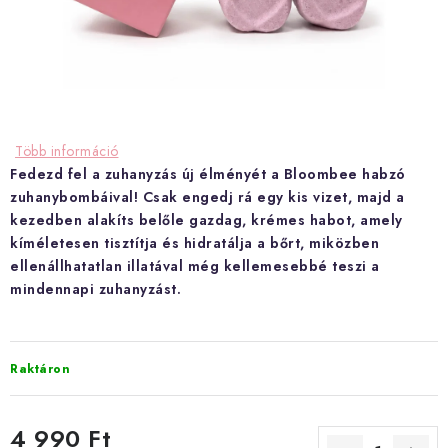
Hogyan vásárolj?
Általános szerződési feltételek
Blog
Visszatérítés és termékvisszaküldés
Ismerd meg a Bloombeet!
Több információ
Fedezd fel a zuhanyzás új élményét a Bloombee habzó
zuhanybombáival! Csak engedj rá egy kis vizet, majd a
kezedben alakíts belőle gazdag, krémes habot, amely
kíméletesen tisztítja és hidratálja a bőrt, miközben
ellenállhatatlan illatával még kellemesebbé teszi a
mindennapi zuhanyzást.
Raktáron
4 990 Ft