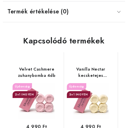
Termék értékelése (0)
Kapcsolódó termékek
Velvet Cashmere
Vanilla Nectar
zuhanybomba 4db
kecsketejes
zuhanybomba 4db
Újdonság
Újdonság
2+1 INGYEN
2+1 INGYEN
4 990 Ft
4 990 Ft