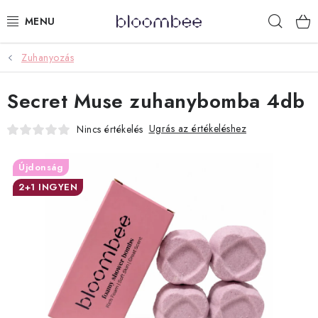
Ugrás
Keres
a
fő
tartalomhoz
Zuhanyozás
KÁDFÜRDŐZÉS
Secret Muse zuhanybomba 4db
AJÁNDÉKCSOMAGOK
Ugrás az értékeléshez
Nincs értékelés
ZUHANYOZÁS
Újdonság
ILLATGYERTYÁK ÉS VIASZOK
2+1 INGYEN
GYEREKEKNEK
LIMITÁLT TERMÉKEK
LÉPJ VELÜNK KAPCSOLATBA