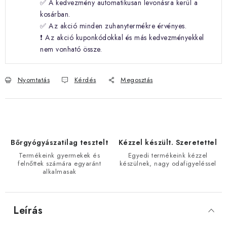
✅ A kedvezmény automatikusan levonásra kerül a
kosárban.
✅ Az akció minden zuhanytermékre érvényes.
❗ Az akció kuponkódokkal és más kedvezményekkel
nem vonható össze.
Nyomtatás
Kérdés
Megosztás
Bőrgyógyászatilag tesztelt
Kézzel készült. Szeretettel
Termékeink gyermekek és
Egyedi termékeink kézzel
felnőttek számára egyaránt
készülnek, nagy odafigyeléssel
alkalmasak
Leírás