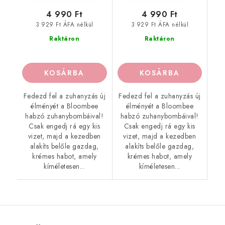
4 990 Ft
4 990 Ft
3 929 Ft ÁFA nélkül
3 929 Ft ÁFA nélkül
Raktáron
Raktáron
KOSÁRBA
KOSÁRBA
Fedezd fel a zuhanyzás új
Fedezd fel a zuhanyzás új
élményét a Bloombee
élményét a Bloombee
habzó zuhanybombáival!
habzó zuhanybombáival!
Csak engedj rá egy kis
Csak engedj rá egy kis
vizet, majd a kezedben
vizet, majd a kezedben
alakíts belőle gazdag,
alakíts belőle gazdag,
krémes habot, amely
krémes habot, amely
kíméletesen...
kíméletesen...