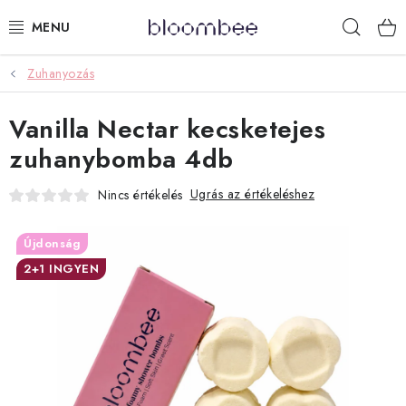
Ugrás
Keres
a
fő
tartalomhoz
Zuhanyozás
KÁDFÜRDŐZÉS
Vanilla Nectar kecsketejes
AJÁNDÉKCSOMAGOK
zuhanybomba 4db
ZUHANYOZÁS
Ugrás az értékeléshez
Nincs értékelés
ILLATGYERTYÁK ÉS VIASZOK
Újdonság
GYEREKEKNEK
2+1 INGYEN
LIMITÁLT TERMÉKEK
LÉPJ VELÜNK KAPCSOLATBA