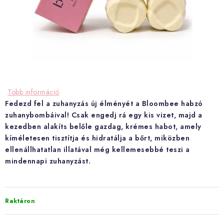
Hogyan vásárolj?
Általános szerződési feltételek
Blog
Visszatérítés és termékvisszaküldés
Ismerd meg a Bloombeet!
Több információ
Fedezd fel a zuhanyzás új élményét a Bloombee habzó
zuhanybombáival! Csak engedj rá egy kis vizet, majd a
kezedben alakíts belőle gazdag, krémes habot, amely
kíméletesen tisztítja és hidratálja a bőrt, miközben
ellenállhatatlan illatával még kellemesebbé teszi a
mindennapi zuhanyzást.
Raktáron