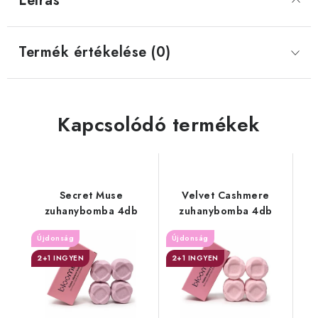
Leírás
Termék értékelése (0)
Kapcsolódó termékek
Secret Muse
Velvet Cashmere
zuhanybomba 4db
zuhanybomba 4db
Újdonság
Újdonság
2+1 INGYEN
2+1 INGYEN