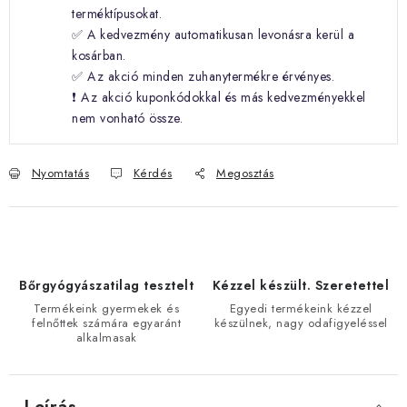
terméktípusokat.
✅ A kedvezmény automatikusan levonásra kerül a
kosárban.
✅ Az akció minden zuhanytermékre érvényes.
❗ Az akció kuponkódokkal és más kedvezményekkel
nem vonható össze.
Nyomtatás
Kérdés
Megosztás
Bőrgyógyászatilag tesztelt
Kézzel készült. Szeretettel
Termékeink gyermekek és
Egyedi termékeink kézzel
felnőttek számára egyaránt
készülnek, nagy odafigyeléssel
alkalmasak