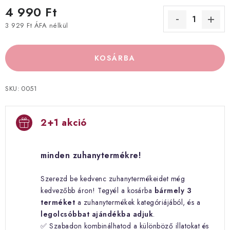
4 990 Ft
3 929 Ft ÁFA nélkül
Egységár:
KOSÁRBA
SKU:
0051
2+1 akció
minden zuhanytermékre!
Szerezd be kedvenc zuhanytermékeidet még
kedvezőbb áron! Tegyél a kosárba
bármely 3
terméket
a zuhanytermékek kategóriájából, és a
legolcsóbbat ajándékba adjuk
.
✅ Szabadon kombinálhatod a különböző illatokat és