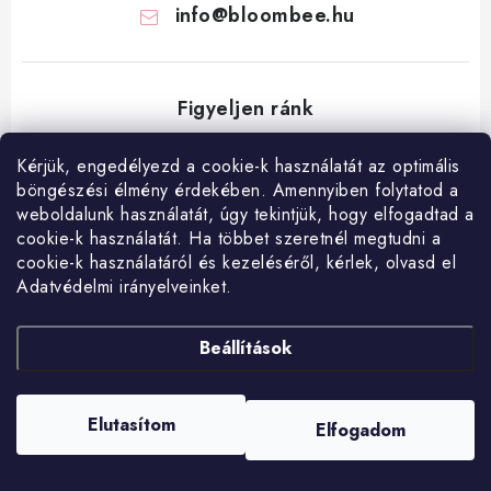
info
@
bloombee.hu
Kérjük, engedélyezd a cookie-k használatát az optimális
böngészési élmény érdekében. Amennyiben folytatod a
L
weboldalunk használatát, úgy tekintjük, hogy elfogadtad a
á
cookie-k használatát. Ha többet szeretnél megtudni a
Hogyan vásárolj?
Általános szerződési feltételek
Blog
cookie-k használatáról és kezeléséről, kérlek, olvasd el
b
Adatvédelmi irányelveinket.
Visszatérítés és termékvisszaküldés
Ismerd meg a Bloombeet!
l
é
Beállítások
c
Elutasítom
Elfogadom
Copyright 2026
Bloombee.hu
. Minden jog fenntartva.
Shoptet készítette